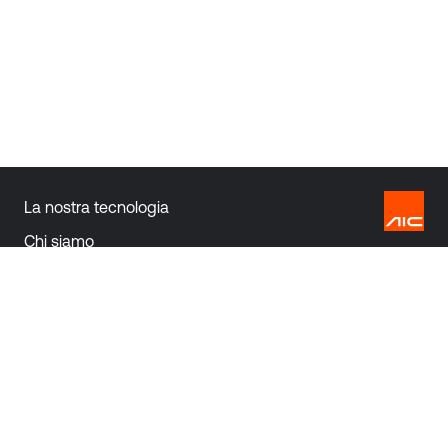
La nostra tecnologia
Chi siamo
Download
Contatti
Prodotti
Caldaie a condensazione
Scaldacqua a condensazione
Pompe di calore